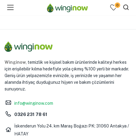
0
menu (Hakkımızda )
Winginow
, temizlik ve kişisel bakım ürünlerinde kaliteyi herkes
enu (Ev Temizlik Ürünleri )
için erişilebilir kılma hedefiyle yola çıkmış %100 yerli bir markadır.
Geniş ürün yelpazemizle evinizde, iş yerinizde ve yaşamın her
menu (Kozmetik )
alanında ihtiyaç duyduğunuz hijyen ve bakım çözümlerini
sunuyoruz.
info@winginow.com
0326 231 78 61
İskenderun Yolu 24. km Maraş Boğazı PK: 31060 Antakya /
HATAY