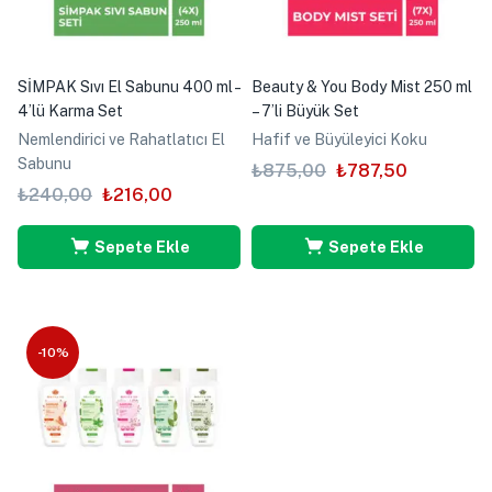
SİMPAK Sıvı El Sabunu 400 ml –
Beauty & You Body Mist 250 ml
4’lü Karma Set
– 7’li Büyük Set
Nemlendirici ve Rahatlatıcı El
Hafif ve Büyüleyici Koku
Sabunu
₺
875,00
₺
787,50
₺
240,00
₺
216,00
Sepete Ekle
Sepete Ekle
-10%