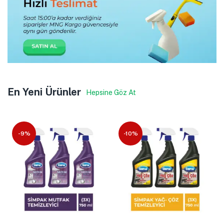
En Yeni Ürünler
Hepsine Göz At
-9%
-10%