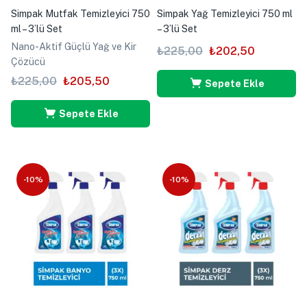
Simpak Mutfak Temizleyici 750
Simpak Yağ Temizleyici 750 ml
ml – 3’lü Set
– 3’lü Set
Nano-Aktif Güçlü Yağ ve Kir
₺
225,00
₺
202,50
Çözücü
₺
225,00
₺
205,50
Sepete Ekle
Sepete Ekle
-10%
-10%