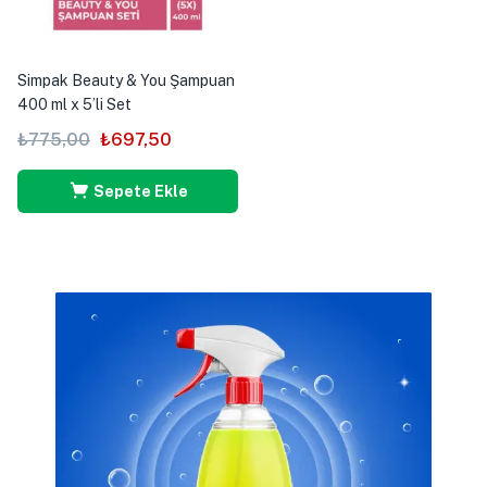
Simpak Beauty & You Şampuan
400 ml x 5’li Set
₺
775,00
₺
697,50
Sepete Ekle