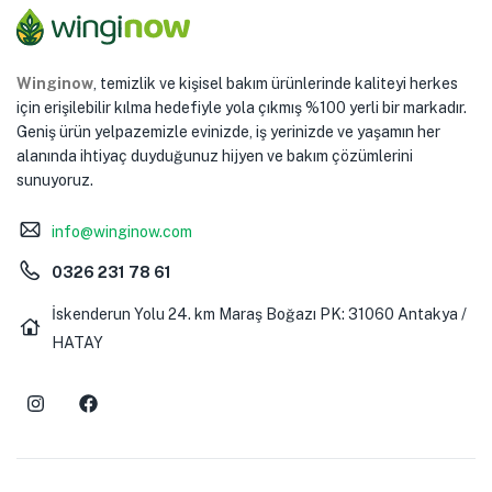
Winginow
, temizlik ve kişisel bakım ürünlerinde kaliteyi herkes
için erişilebilir kılma hedefiyle yola çıkmış %100 yerli bir markadır.
Geniş ürün yelpazemizle evinizde, iş yerinizde ve yaşamın her
alanında ihtiyaç duyduğunuz hijyen ve bakım çözümlerini
sunuyoruz.
info@winginow.com
0326 231 78 61
İskenderun Yolu 24. km Maraş Boğazı PK: 31060 Antakya /
HATAY