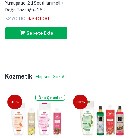
Yumuşatıcı 2’li Set (Hanımeli +
Doğa Tazeliği) – 1.5 L
₺
270,00
₺
243,00
Sepete Ekle
Kozmetik
Hepsine Göz At
Öne Çıkanlar
-10%
-10%