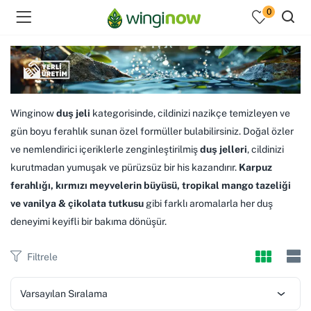
0
menu (Hakkımızda )
Winginow
duş jeli
kategorisinde, cildinizi nazikçe temizleyen ve
gün boyu ferahlık sunan özel formüller bulabilirsiniz. Doğal özler
enu (Ev Temizlik Ürünleri )
ve nemlendirici içeriklerle zenginleştirilmiş
duş jelleri
, cildinizi
kurutmadan yumuşak ve pürüzsüz bir his kazandırır.
Karpuz
menu (Kozmetik )
ferahlığı, kırmızı meyvelerin büyüsü, tropikal mango tazeliği
ve vanilya & çikolata tutkusu
gibi farklı aromalarla her duş
deneyimi keyifli bir bakıma dönüşür.
Filtrele
Varsayılan Sıralama