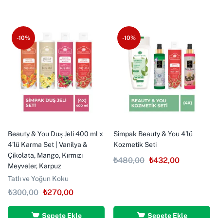
-10%
-10%
Beauty & You Duş Jeli 400 ml x
Simpak Beauty & You 4’lü
4’lü Karma Set | Vanilya &
Kozmetik Seti
Çikolata, Mango, Kırmızı
₺
480,00
₺
432,00
Meyveler, Karpuz
Tatlı ve Yoğun Koku
₺
300,00
₺
270,00
Sepete Ekle
Sepete Ekle