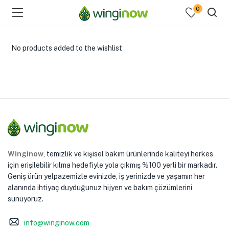
0
No products added to the wishlist
menu (Hakkımızda )
enu (Ev Temizlik Ürünleri )
menu (Kozmetik )
Winginow
, temizlik ve kişisel bakım ürünlerinde kaliteyi herkes
için erişilebilir kılma hedefiyle yola çıkmış %100 yerli bir markadır.
Geniş ürün yelpazemizle evinizde, iş yerinizde ve yaşamın her
alanında ihtiyaç duyduğunuz hijyen ve bakım çözümlerini
sunuyoruz.
info@winginow.com