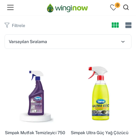
0
Filtrele
Varsayılan Sıralama
menu (Hakkımızda )
enu (Ev Temizlik Ürünleri )
menu (Kozmetik )
Simpak Mutfak Temizleyici 750
Simpak Ultra Güç Yağ Çözücü