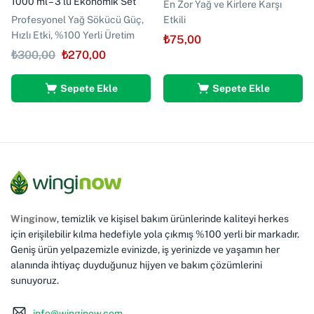
1000 ml – 3’lü Ekonomik Set
En Zor Yağ ve Kirlere Karşı
Profesyonel Yağ Sökücü Güç,
Etkili
Hızlı Etki, %100 Yerli Üretim
₺
75,00
₺
300,00
₺
270,00
Sepete Ekle
Sepete Ekle
Winginow
, temizlik ve kişisel bakım ürünlerinde kaliteyi herkes
için erişilebilir kılma hedefiyle yola çıkmış %100 yerli bir markadır.
Geniş ürün yelpazemizle evinizde, iş yerinizde ve yaşamın her
alanında ihtiyaç duyduğunuz hijyen ve bakım çözümlerini
sunuyoruz.
info@winginow.com