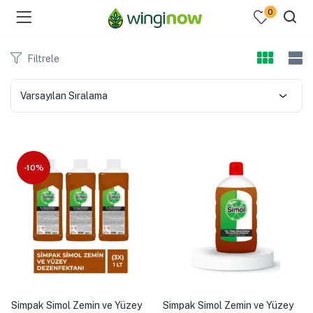
0
Filtrele
Varsayılan Sıralama
menu (Hakkımızda )
enu (Ev Temizlik Ürünleri )
-10%
menu (Kozmetik )
Simpak Simol Zemin ve Yüzey
Simpak Simol Zemin ve Yüzey