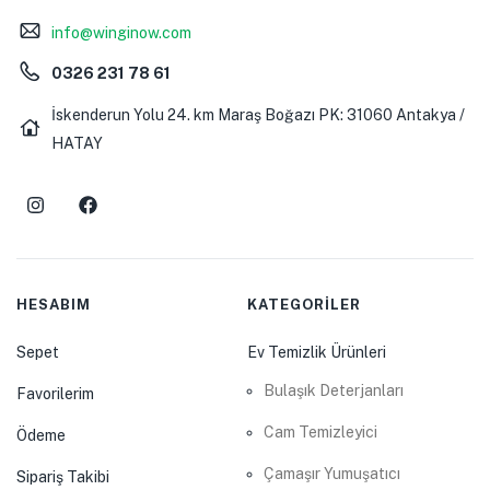
info@winginow.com
0326 231 78 61
İskenderun Yolu 24. km Maraş Boğazı PK: 31060 Antakya /
HATAY
HESABIM
KATEGORİLER
Sepet
Ev Temizlik Ürünleri
Bulaşık Deterjanları
Favorilerim
Cam Temizleyici
Ödeme
Çamaşır Yumuşatıcı
Sipariş Takibi