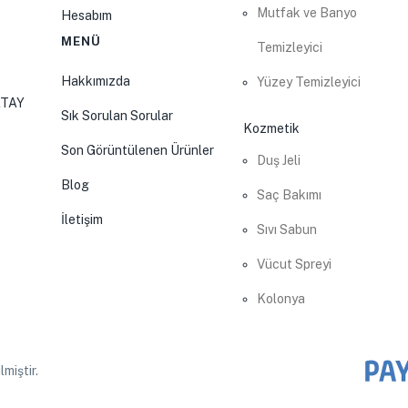
Mutfak ve Banyo
Hesabım
MENÜ
Temizleyici
Hakkımızda
Yüzey Temizleyici
ATAY
Sık Sorulan Sorular
Kozmetik
Son Görüntülenen Ürünler
Duş Jeli
Blog
Saç Bakımı
İletişim
Sıvı Sabun
Vücut Spreyi
Kolonya
lmiştir.