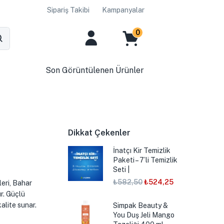
Sipariş Takibi
Kampanyalar
0
Son Görüntülenen Ürünler
Dikkat Çekenler
İnatçı Kir Temizlik
Paketi – 7’li Temizlik
Seti |
₺
582,50
₺
524,25
eri, Bahar
r. Güçlü
alite sunar.
Simpak Beauty &
You Duş Jeli Mango