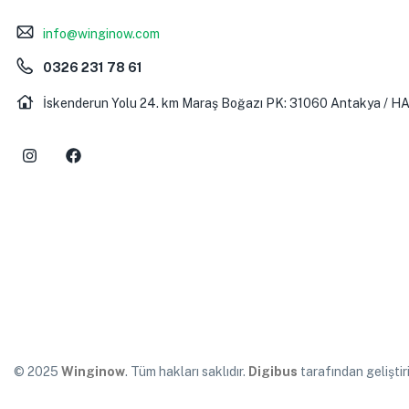
info@winginow.com
0326 231 78 61
İskenderun Yolu 24. km Maraş Boğazı PK: 31060 Antakya / H
© 2025
Winginow
. Tüm hakları saklıdır.
Digibus
tarafından geliştiri