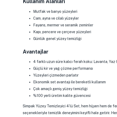
Kullanım Alanları
Mutfak ve banyo yüzeyleri
Cam, ayna ve cilalı yüzeyler
Fayans, mermer ve seramik zeminler
Kapı, pencere ve çerçeve yüzeyleri
Günlük genel yüzey temizliği
Avantajlar
4 farklı uzun süre kalıcı ferah koku: Lavanta, Yaz 
Güçlü kir ve yağ çözme performansı
Yüzeyleri çizmeden parlatır
Ekonomik set avantajı ile bereketli kullanım
Çok amaçlı geniş yüzey temizliği
%100 yerli üretim kalite güvencesi
Simpak Yüzey Temizleyici 4’lü Set, hem hijyen hem de fera
seçenekleriyle temizlik deneyimini keyifli hale getirir. H