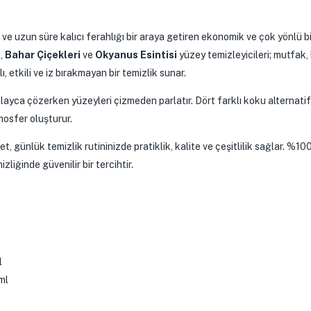
ve uzun süre kalıcı ferahlığı bir araya getiren ekonomik ve çok yönlü bi
i
,
Bahar Çiçekleri
ve
Okyanus Esintisi
yüzey temizleyicileri; mutfak,
, etkili ve iz bırakmayan bir temizlik sunar.
layca çözerken yüzeyleri çizmeden parlatır. Dört farklı koku alternatifi
mosfer oluşturur.
günlük temizlik rutininizde pratiklik, kalite ve çeşitlilik sağlar. %100
liğinde güvenilir bir tercihtir.
l
ml