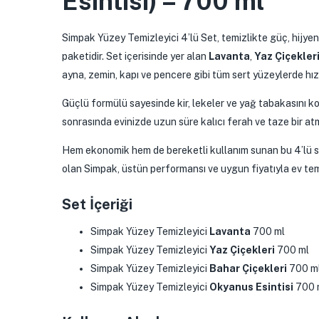
Esintisi) – 700 ml
Simpak Yüzey Temizleyici 4’lü Set, temizlikte güç, hijyen 
paketidir. Set içerisinde yer alan
Lavanta
,
Yaz Çiçekler
ayna, zemin, kapı ve pencere gibi tüm sert yüzeylerde hızlı
Güçlü formülü sayesinde kir, lekeler ve yağ tabakasını ko
sonrasında evinizde uzun süre kalıcı ferah ve taze bir at
Hem ekonomik hem de bereketli kullanım sunan bu 4’lü set, 
olan Simpak, üstün performansı ve uygun fiyatıyla ev temiz
Set İçeriği
Simpak Yüzey Temizleyici
Lavanta
700 ml
Simpak Yüzey Temizleyici
Yaz Çiçekleri
700 ml
Simpak Yüzey Temizleyici
Bahar Çiçekleri
700 m
Simpak Yüzey Temizleyici
Okyanus Esintisi
700 