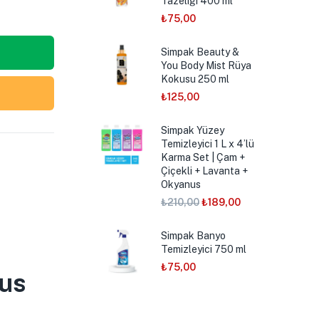
Tazeliği 400 ml
₺
75,00
Simpak Beauty &
You Body Mist Rüya
Kokusu 250 ml
₺
125,00
Simpak Yüzey
Temizleyici 1 L x 4’lü
Karma Set | Çam +
Çiçekli + Lavanta +
Okyanus
₺
210,00
₺
189,00
Simpak Banyo
Temizleyici 750 ml
₺
75,00
nus