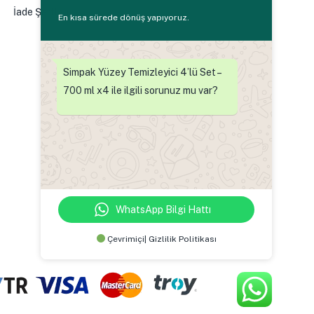
İade Şartları
En kısa sürede dönüş yapıyoruz.
Simpak Yüzey Temizleyici 4’lü Set –
700 ml x4 ile ilgili sorunuz mu var?
0
WhatsApp Bilgi Hattı
Çevrimiçi| Gizlilik Politikası