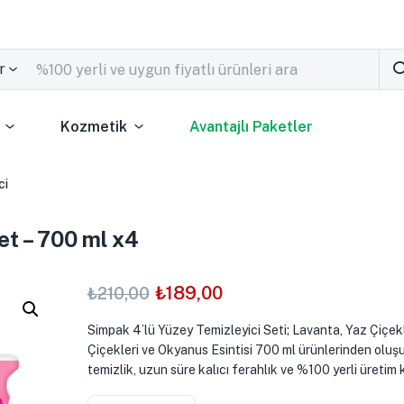
r
Kozmetik
Avantajlı Paketler
ci
et – 700 ml x4
₺
189,00
₺
210,00
Simpak 4’lü Yüzey Temizleyici Seti; Lavanta, Yaz Çiçekl
Çiçekleri ve Okyanus Esintisi 700 ml ürünlerinden oluşu
temizlik, uzun süre kalıcı ferahlık ve %100 yerli üretim k