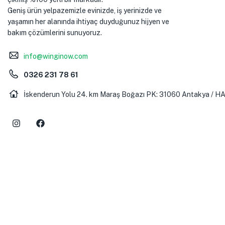
Geniş ürün yelpazemizle evinizde, iş yerinizde ve
yaşamın her alanında ihtiyaç duyduğunuz hijyen ve
bakım çözümlerini sunuyoruz.
info@winginow.com
0326 231 78 61
İskenderun Yolu 24. km Maraş Boğazı PK: 31060 Antakya / H