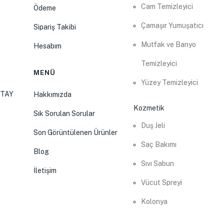
Cam Temizleyici
Ödeme
Çamaşır Yumuşatıcı
Sipariş Takibi
Mutfak ve Banyo
Hesabım
Temizleyici
MENÜ
Yüzey Temizleyici
ATAY
Hakkımızda
Kozmetik
Sık Sorulan Sorular
Duş Jeli
Son Görüntülenen Ürünler
Saç Bakımı
Blog
Sıvı Sabun
İletişim
Vücut Spreyi
Kolonya