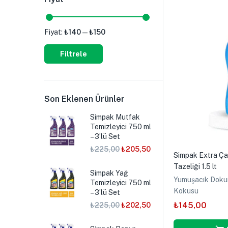
Fiyat:
₺140
—
₺150
Filtrele
Son Eklenen Ürünler
Simpak Mutfak
Temizleyici 750 ml
– 3’lü Set
₺
225,00
₺
205,50
Simpak Extra Ça
Tazeliği 1.5 lt
Simpak Yağ
Yumuşacık Doku
Temizleyici 750 ml
Kokusu
– 3’lü Set
₺
145,00
₺
225,00
₺
202,50