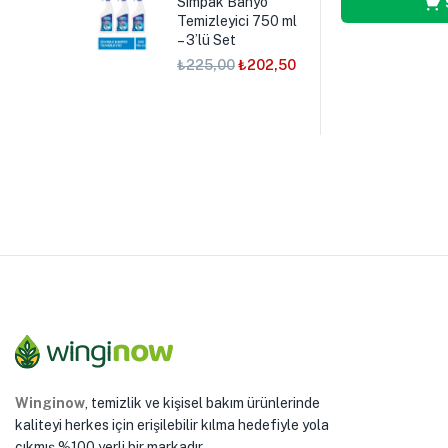
Simpak Banyo
Temizleyici 750 ml
– 3’lü Set
₺
225,00
₺
202,50
Winginow
, temizlik ve kişisel bakım ürünlerinde
kaliteyi herkes için erişilebilir kılma hedefiyle yola
çıkmış %100 yerli bir markadır.