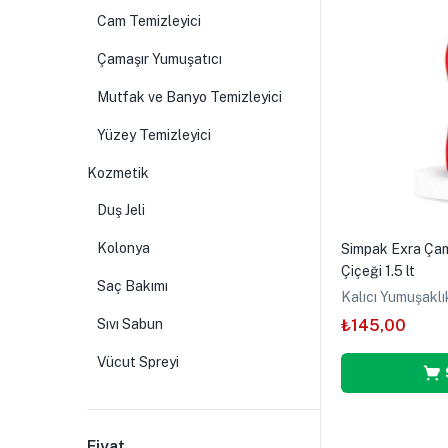
Cam Temizleyici
Çamaşır Yumuşatıcı
Mutfak ve Banyo Temizleyici
Yüzey Temizleyici
Kozmetik
Duş Jeli
Kolonya
Simpak Exra Çam
Çiçeği 1.5 lt
Saç Bakımı
Kalıcı Yumuşakl
₺
145,00
Sıvı Sabun
Vücut Spreyi
Fiyat