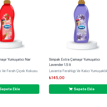
aşır Yumuşatıcı Nar
Simpak Extra Çamaşır Yumuşatıcı
Lavender 1.5 lt
ık Ve Ferah Çiçek Kokusu
Lavanta Ferahlığı Ve Kalıcı Yumuşaklı
₺
145,00
Sepete Ekle
Sepete Ekle