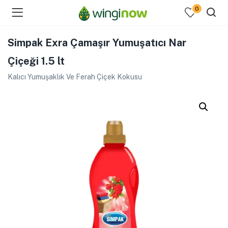
0
Simpak Exra Çamaşır Yumuşatıcı Nar
Çiçeği 1.5 lt
Kalıcı Yumuşaklık Ve Ferah Çiçek Kokusu
menu (Hakkımızda )
enu (Ev Temizlik Ürünleri )
menu (Kozmetik )