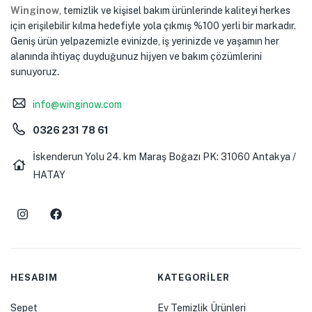
Winginow
, temizlik ve kişisel bakım ürünlerinde kaliteyi herkes
için erişilebilir kılma hedefiyle yola çıkmış %100 yerli bir markadır.
Geniş ürün yelpazemizle evinizde, iş yerinizde ve yaşamın her
alanında ihtiyaç duyduğunuz hijyen ve bakım çözümlerini
sunuyoruz.
info@winginow.com
0326 231 78 61
İskenderun Yolu 24. km Maraş Boğazı PK: 31060 Antakya /
HATAY
HESABIM
KATEGORİLER
Sepet
Ev Temizlik Ürünleri