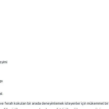
eyimi
pı
al
k ve ferah kokuları bir arada deneyimlemek isteyenler için mükemmel bir