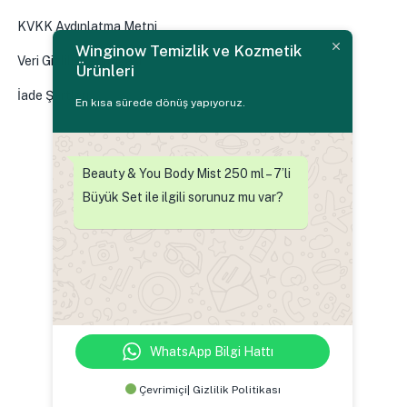
KVKK Aydınlatma Metni
Winginow Temizlik ve Kozmetik
Veri Gizliliği Politikası
Ürünleri
İade Şartları
En kısa sürede dönüş yapıyoruz.
0
Beauty & You Body Mist 250 ml – 7’li
Büyük Set ile ilgili sorunuz mu var?
WhatsApp Bilgi Hattı
Çevrimiçi| Gizlilik Politikası