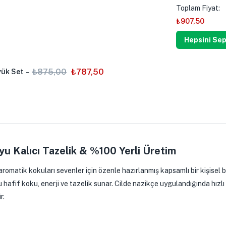
Toplam Fiyat:
₺
907,50
Hepsini Sep
₺
875,00
₺
787,50
yük Set
–
yu Kalıcı Tazelik & %100 Yerli Üretim
aromatik kokuları sevenler için özenle hazırlanmış kapsamlı bir kişisel 
yu hafif koku, enerji ve tazelik sunar. Cilde nazikçe uygulandığında hızlı
r.