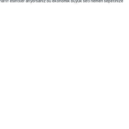
 hafif esintiler arıyorsanız bu ekonomik büyük seti hemen sepetinize