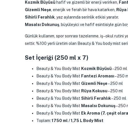
Kozmik Büyüsü
hafif ve gizemli bir enerji verirken,
Fant
Gizemli Neşe
, enerjik ve ferah bir hava katarken,
Rüya
Sihirli Ferahlık
, yaz aylarında serinlik etkisi yaratır.
Masalsı Dokunuş
, büyüleyici ve hafif esintisiyle gün bo
Günlük kullanım, spor sonrası tazelenme, iş–okul rutini 
settir. %100 yerli üretim olan Beauty & You body mist ser
Set İçeriği (250 ml x 7)
Beauty & You Body Mist
Kozmik Büyüsü
– 250 ml
Beauty & You Body Mist
Fantezi Aroması
– 250 m
Beauty & You Body Mist
Gizemli Neşe
– 250 ml
Beauty & You Body Mist
Rüya Kokusu
– 250 ml
Beauty & You Body Mist
Sihirli Ferahlık
– 250 ml
Beauty & You Body Mist
Masalsı Dokunuş
– 250 
Beauty & You Body Mist
Ek Aroma (7. çeşit olar
Toplam:
1750 ml / 1,75 L Body Mist