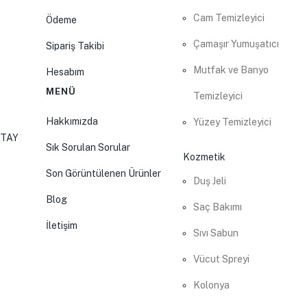
Cam Temizleyici
Ödeme
Çamaşır Yumuşatıcı
Sipariş Takibi
Mutfak ve Banyo
Hesabım
MENÜ
Temizleyici
Hakkımızda
Yüzey Temizleyici
ATAY
Sık Sorulan Sorular
Kozmetik
Son Görüntülenen Ürünler
Duş Jeli
Blog
Saç Bakımı
İletişim
Sıvı Sabun
Vücut Spreyi
Kolonya