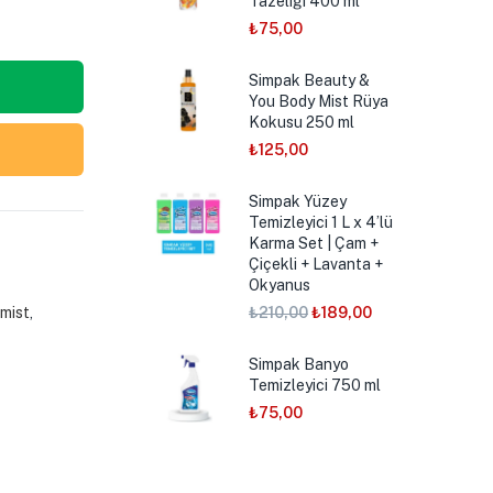
Tazeliği 400 ml
₺
75,00
Simpak Beauty &
You Body Mist Rüya
Kokusu 250 ml
₺
125,00
Simpak Yüzey
Temizleyici 1 L x 4’lü
Karma Set | Çam +
Çiçekli + Lavanta +
Okyanus
mist
,
₺
210,00
₺
189,00
Simpak Banyo
Temizleyici 750 ml
₺
75,00