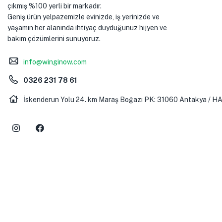
çıkmış %100 yerli bir markadır.
Geniş ürün yelpazemizle evinizde, iş yerinizde ve
yaşamın her alanında ihtiyaç duyduğunuz hijyen ve
bakım çözümlerini sunuyoruz.
info@winginow.com
0326 231 78 61
İskenderun Yolu 24. km Maraş Boğazı PK: 31060 Antakya / H