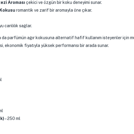
ezi Aroması
çekici ve özgün bir koku deneyimi sunar.
 Kokusu
romantik ve zarif bir aromayla öne çıkar.
yu canlılık sağlar.
ya da parfümün ağır kokusuna alternatif hafif kullanım isteyenler için 
isi, ekonomik fiyatıyla yüksek performansı bir arada sunar.
l
ml
ak)
– 250 ml