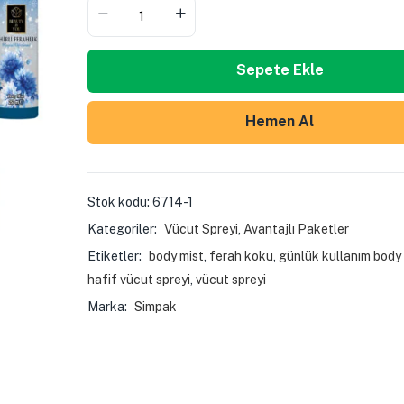
Sepete Ekle
Hemen Al
Stok kodu:
6714-1
Kategoriler:
Vücut Spreyi
,
Avantajlı Paketler
Etiketler:
body mist
,
ferah koku
,
günlük kullanım body 
hafif vücut spreyi
,
vücut spreyi
Marka:
Simpak