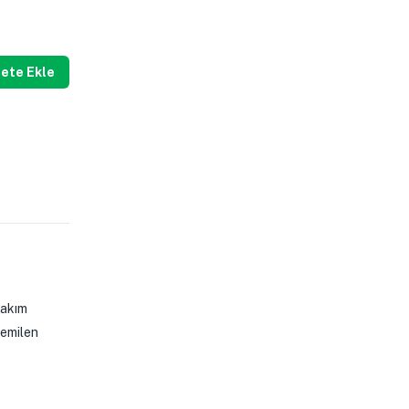
ete Ekle
bakım
 emilen