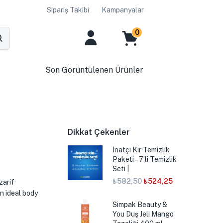
Sipariş Takibi
Kampanyalar
0
Son Görüntülenen Ürünler
Dikkat Çekenler
İnatçı Kir Temizlik
Paketi – 7’li Temizlik
Seti |
₺
582,50
₺
524,25
zarif
n ideal body
Simpak Beauty &
You Duş Jeli Mango