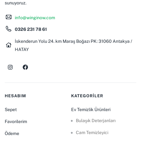
sunuyoruz.
info@winginow.com
0326 231 78 61
İskenderun Yolu 24. km Maraş Boğazı PK: 31060 Antakya /
HATAY
HESABIM
KATEGORİLER
Sepet
Ev Temizlik Ürünleri
Bulaşık Deterjanları
Favorilerim
Cam Temizleyici
Ödeme