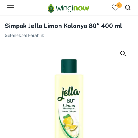
0
Simpak Jella Limon Kolonya 80° 400 ml
Geleneksel Ferahlık
menu (Hakkımızda )
enu (Ev Temizlik Ürünleri )
menu (Kozmetik )