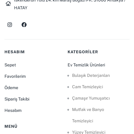
İskenderun Yolu 24. km Maraş Boğazı PK: 31060 Antakya /
HATAY
HESABIM
KATEGORİLER
Sepet
Ev Temizlik Ürünleri
Bulaşık Deterjanları
Favorilerim
Cam Temizleyici
Ödeme
Çamaşır Yumuşatıcı
Sipariş Takibi
Mutfak ve Banyo
Hesabım
Temizleyici
MENÜ
Yüzey Temizleyici