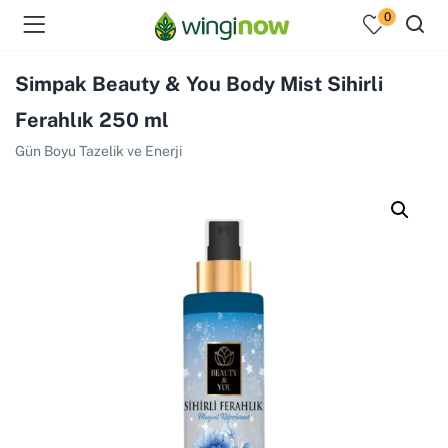
0
Simpak Beauty & You Body Mist Sihirli
Ferahlık 250 ml
Gün Boyu Tazelik ve Enerji
menu (Hakkımızda )
enu (Ev Temizlik Ürünleri )
menu (Kozmetik )