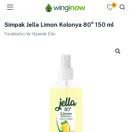
0
Simpak Jella Limon Kolonya 80° 150 ml
Ferahlatıcı Ve Hijyenik Etki
menu (Hakkımızda )
enu (Ev Temizlik Ürünleri )
menu (Kozmetik )