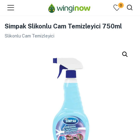
0
Simpak Slikonlu Cam Temizleyici 750ml
Slikonlu Cam Temizleyici
menu (Hakkımızda )
enu (Ev Temizlik Ürünleri )
menu (Kozmetik )